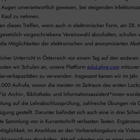
 Augen unverantwortlich gewesen, bei steigenden Infektionsza
in Kauf zu nehmen.
ten dieses Treffen, wenn auch in elektronischer Form, am 28.
gesetzlich vorgeschriebene Vereinswahl abzuhalten, schufen w
die Möglichkeiten der elektronischen und anonymisierten Ab
icher Unterricht in Österreich von einem Tag auf den anderen
boten wir Schulen an, unsere Plattform
eduLehre.com
mitzuve
Serverkapazitäten zu verwenden. Insgesamt kamen wir im Jahr
.000 Aufrufe, wovon die meisten im Zeitraum des ersten Loc
ür Archiv-, Bibliotheks- und Informationsassistent*innen wurde
itung auf die Lehrabschlussprüfung, zahlreiche Übungen via
ügung gestellt. Darunter befindet sich auch eine in drei Schwi
lte Sammlung von in Kurrentschrift verfassten Texten. Ergänze
Möglichkeit, im Anschluss an den Vorbereitungskurs via Videoca
hlussprüfung abzuhalten. Aktuell arbeiten wir an einer weiter