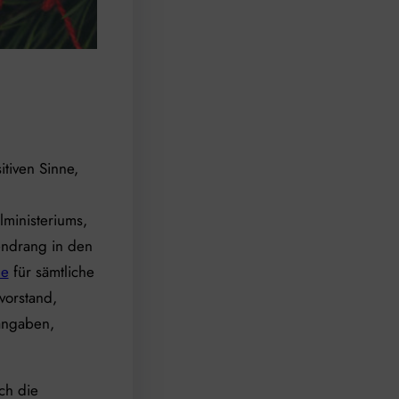
tiven Sinne,
ministeriums,
endrang in den
le
für sämtliche
vorstand,
sangaben,
ch die