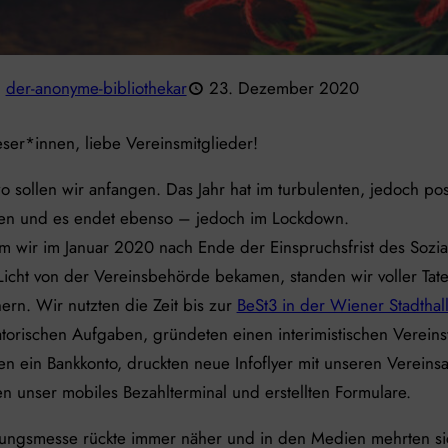
der-anonyme-bibliothekar
23. Dezember 2020
ser*innen, liebe Vereinsmitglieder!
sollen wir anfangen. Das Jahr hat im turbulenten, jedoch posi
n und es endet ebenso – jedoch im Lockdown.
 wir im Januar 2020 nach Ende der Einspruchsfrist des Sozial
Licht von der Vereinsbehörde bekamen, standen wir voller Tat
hern. Wir nutzten die Zeit bis zur
BeSt3 in der Wiener Stadthal
torischen Aufgaben, gründeten einen interimistischen Vereins
en ein Bankkonto, druckten neue Infoflyer mit unseren Verein
ten unser mobiles Bezahlterminal und erstellten Formulare.
dungsmesse rückte immer näher und in den Medien mehrten si