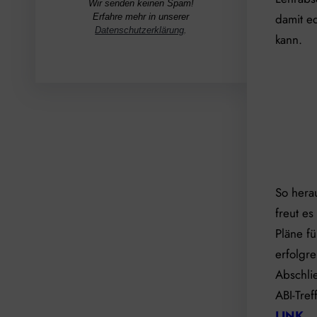
Wir senden keinen Spam!
damit e
Erfahre mehr in unserer
Datenschutzerklärung
.
kann.
So hera
freut es
Pläne f
erfolgr
Abschli
ABI-Tre
LINK