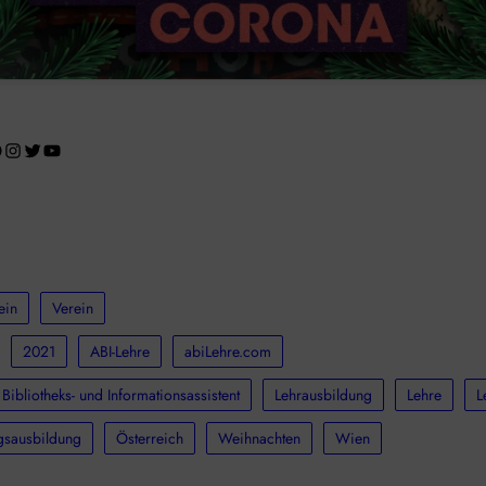
acebook
Instagram
Twitter
YouTube
ein
Verein
2021
ABI-Lehre
abiLehre.com
 Bibliotheks- und Informationsassistent
Lehrausbildung
Lehre
L
ngsausbildung
Österreich
Weihnachten
Wien