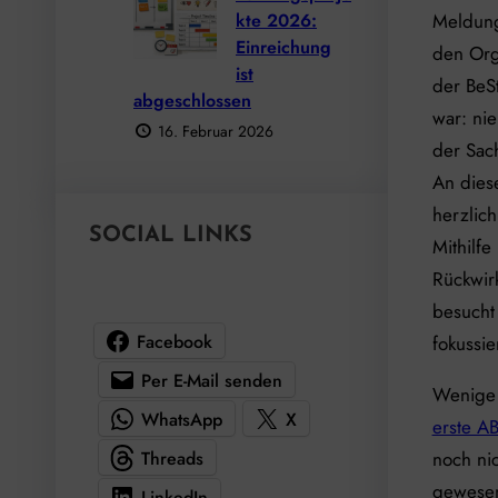
kte 2026:
Meldung
Einreichung
den Org
ist
der BeSt
abgeschlossen
war: ni
16. Februar 2026
der Sach
An diese
herzlic
SOCIAL LINKS
Mithilfe
Rückwir
besucht
Facebook
fokussie
Per E-Mail senden
Wenige 
WhatsApp
X
erste AB
Threads
noch ni
gewesen
LinkedIn