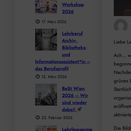
Workshop
2026
17. März 2026
Lehrberuf
Archiv-,
Liebe Le
Bibliotheks-
und
Ach… wo 
Informationsassistent*in –
begonne
das Berufsprofil
Nachdem
12. März 2026
grünes 
BeSt Wien
Startlöc
2026 – Wir
organisa
sind wieder
eröffnet
dabei!
aktivier
23. Februar 2026
Die Bil
Lehrlingsproje