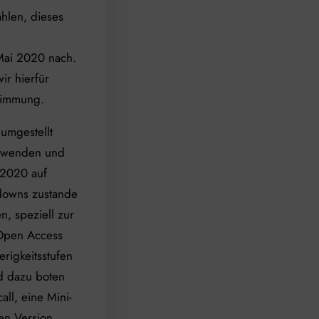
hlen, dieses
 Mai 2020 nach.
ir hierfür
stimmung.
 umgestellt
rwenden und
 2020 auf
kdowns zustande
n, speziell zur
 Open Access
erigkeitsstufen
nd dazu boten
ll, eine Mini-
en Version,