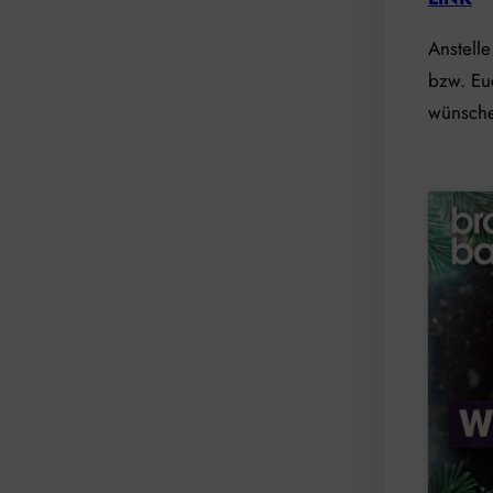
Anstell
bzw. Euc
wünsche