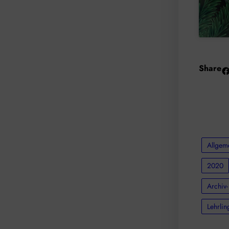
Share
F
Allgem
2020
Archiv-
Lehrli