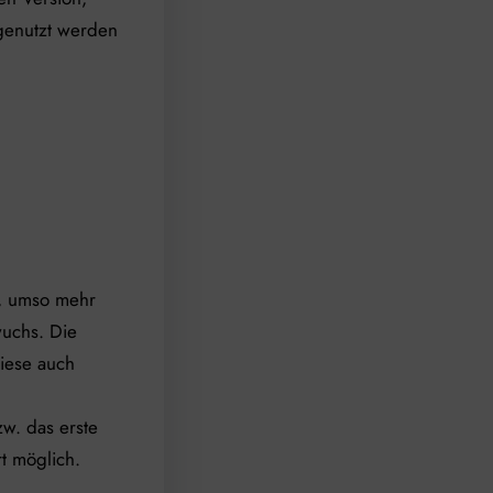
 genutzt werden
r, umso mehr
wuchs. Die
diese auch
w. das erste
t möglich.