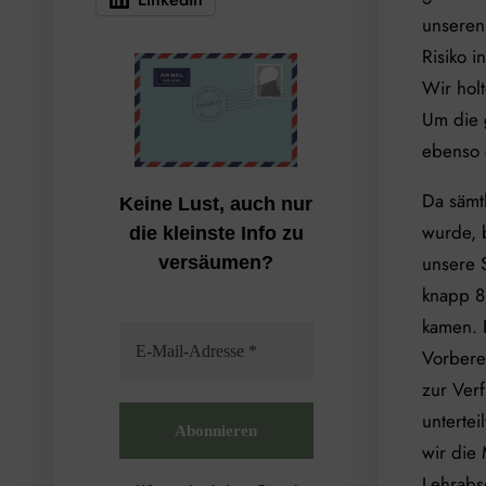
unseren
Risiko 
Wir hol
Um die 
ebenso 
Da sämtl
Keine Lust, auch nur
wurde, 
die kleinste Info zu
unsere 
versäumen?
knapp 8
kamen. F
Vorbere
zur Verf
untertei
wir die 
Lehrabsc