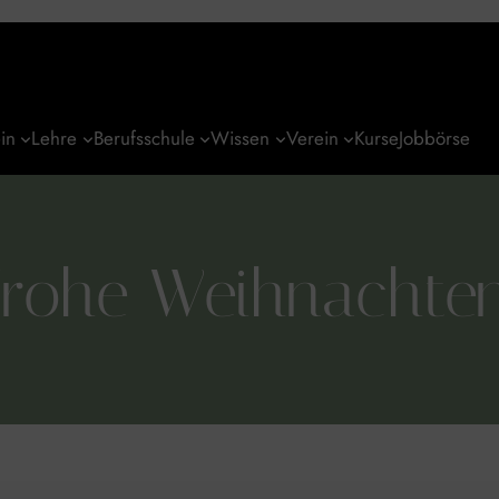
in
Lehre
Berufsschule
Wissen
Verein
Kurse
Jobbörse
rohe Weihnachten