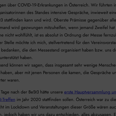
en über COVID-19-Erkrankungen in Österreich. Wir führten im
anisatorinnen des Standes intensive Gespräche, inwieweit ein
3 stattfinden kann und wird. Oberste Prämisse gegenüber alle
emand wird gezwungen mitzuhelfen, wenn jemand Zweifel hat 
e nicht wohlfühlt, ist es absolut in Ordnung der Messe fernzu
r Stelle möchte ich mich, stellvertretend für den Vereinsvorsta
h bedanken, die den Messestand organisiert haben bzw. uns d
 unterstützt haben.
kend können wir sagen, dass insgesamt sehr wenige Mensche
 haben, aber mit jenen Personen die kamen, die Gespräche u
rter waren.
Tage nach der BeSt3 hätte unsere
erste Hauptversammlung u
I-Treffen
im Jahr 2020 stattfinden sollen. Österreich war zu di
cht im Lockdown und Veranstaltungen dieser Größe wären auc
, jedoch haben wir uns dazu entschieden, alles abzusagen. E