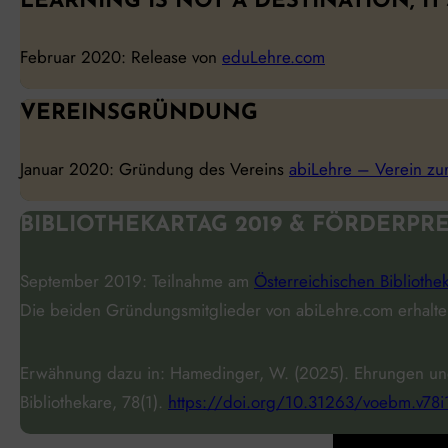
LEARNING IS NOT A DESTINATION, IT
Februar 2020: Release von
eduLehre.com
VEREINSGRÜNDUNG
Januar 2020: Gründung des Vereins
abiLehre – Verein zur
BIBLIOTHEKARTAG 2019 & FÖRDERPRE
September 2019: Teilnahme am
Österreichischen Bibliothe
Die beiden Gründungsmitglieder von abiLehre.com erhalt
Erwähnung dazu in: Hamedinger, W. (2025). Ehrungen 
Bibliothekare
,
78
(1).
https://doi.org/10.31263/voebm.v78i