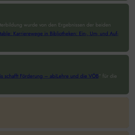
iterbildung wurde von den Ergebnissen der beiden
table: Karriere­wege in Biblio­thek­en: Ein-, Um- und Auf­
is schafft Förderung – abiLehre und die VÖB
“ für die