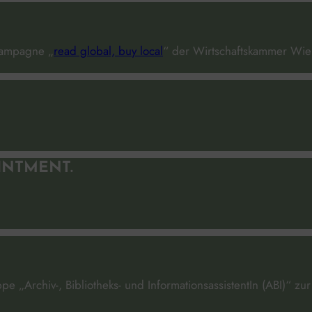
Kampagne „
read global, buy local
“ der Wirtschaftskammer Wi
INTMENT.
 „Archiv-, Bibliotheks- und InformationsassistentIn (ABI)“ z