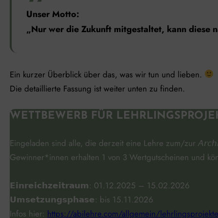
Unser Motto:
„Nur wer die Zukunft mitgestaltet, kann diese 
Ein kurzer Überblick über das, was wir tun und lieben.
Die detaillierte Fassung ist weiter unten zu finden.
WETTBEWERB FÜR LEHRLINGSPROJE
Eingeladen sind alle, die derzeit eine Lehre zum/zur 𝘈𝘳𝘤𝘩𝘪𝘷-, 
Gewinner*innen erhalten 1 von 3 Wertgutscheinen und kön
𝗘𝗶𝗻𝗿𝗲𝗶𝗰𝗵𝘇𝗲𝗶𝘁𝗿𝗮𝘂𝗺: 01.12.2025 – 15.02.2026
𝗨𝗺𝘀𝗲𝘁𝘇𝘂𝗻𝗴𝘀𝗽𝗵𝗮𝘀𝗲: bis 15.11.2026
Infos hier:
https://abilehre.com/allgemein/lehrlingsprojek