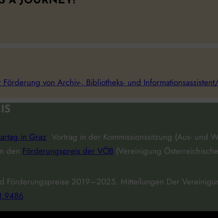
’S A JOURNEY!
 Förderung von Archiv-, Bibliotheks- und Informationsassistent
IS
kartag in Graz
. Vortrag in der Kommissionssitzung (Aus- und 
en den
Förderungspreis der VÖB
(Vereinigung Österreichischer
und Förderungspreise 2019–2025.
Mitteilungen Der Vereinigu
1.9486