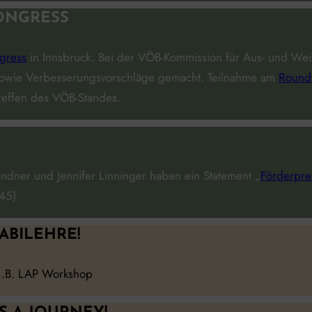
KONGRESS
ngress
in Innsbruck. Bei der VÖB-Kommission für Aus- und We
 sowie Verbesserungsvorschläge gemacht. Teilnahme am
Round­
reffen des VÖB-Standes.
dner und Jennifer Linninger haben ein Statement „
Förderpre
345)
ABILEHRE!
z.B. LAP Workshop