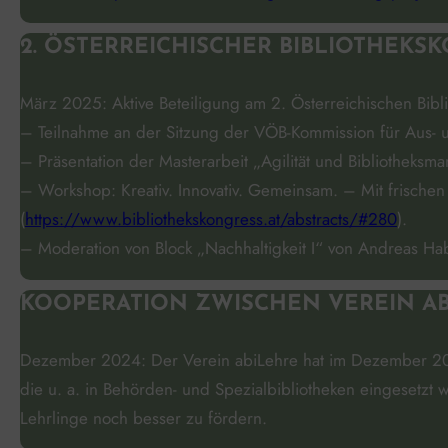
2. ÖSTERREICHISCHER BIBLIOTHEKS
März 2025: Aktive Beteiligung am 2. Österreichischen Bibl
– Teilnahme an der Sitzung der VÖB-Kommission für Aus- u
– Präsentation der Masterarbeit „Agilität und Bibliotheksm
– Workshop: Kreativ. Innovativ. Gemeinsam. – Mit frisc
(
https://www.bibliothekskongress.at/abstracts/#280
).
– Moderation von Block „Nachhaltigkeit I“ von Andreas H
KOOPERATION ZWISCHEN VEREIN AB
Dezember 2024: Der Verein abiLehre hat im Dezember 20
die u. a. in Behörden- und Spezialbibliotheken eingesetzt w
Lehrlinge noch besser zu fördern.