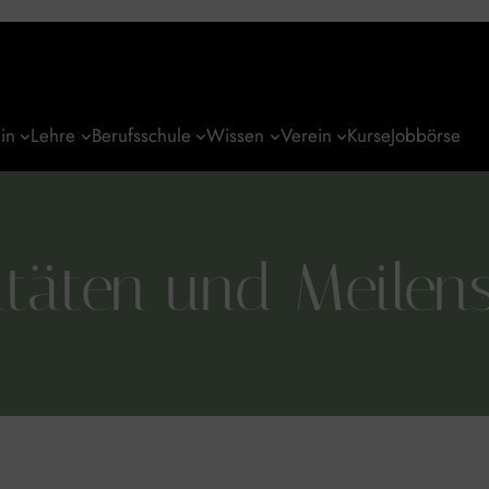
in
Lehre
Berufsschule
Wissen
Verein
Kurse
Jobbörse
itäten und Meilen