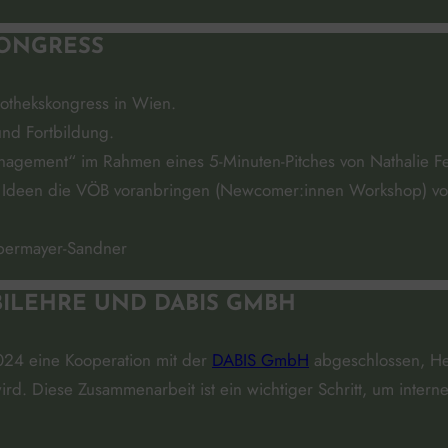
KONGRESS
iothekskongress in Wien.
nd Fortbildung.
anagement“ im Rahmen eines 5-Minuten-Pitches von Nathalie Fe
hen Ideen die VÖB voranbringen (Newcomer:innen Workshop) v
abermayer-Sandner
ILEHRE UND DABIS GMBH
24 eine Kooperation mit der
DABIS GmbH
abgeschlossen, Her
ird. Diese Zusammenarbeit ist ein wichtiger Schritt, um intern