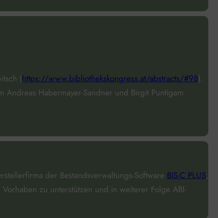
itsch (
https://www.bibliothekskongress.at/abstracts/#98
).
on Andreas Habermayer-Sandner und Birgit Puntigam
stellerfirma der Bestandsverwaltungs-Software
BIS-C PLUS
,
e Vorhaben zu unterstützen und in weiterer Folge ABI-