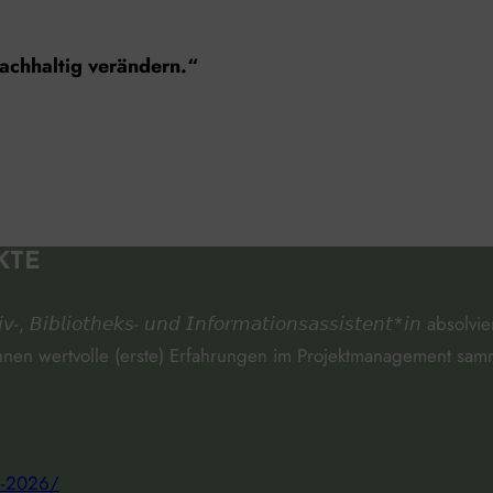
nachhaltig verändern.“
KTE
𝘪𝘣𝘭𝘪𝘰𝘵𝘩𝘦𝘬𝘴- 𝘶𝘯𝘥 𝘐𝘯𝘧𝘰𝘳𝘮𝘢𝘵𝘪𝘰𝘯𝘴𝘢𝘴𝘴𝘪𝘴𝘵𝘦𝘯𝘵*
nen wertvolle (erste) Erfahrungen im Projektmanagement sam
te-2026/