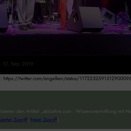
e: https://twitter.com/engelken/status/117223259131290009
ieren den Artikel „abiLehre.com : Wissensvermittlung mit Nach
sierter Zugriff
,
freier Zugriff
)