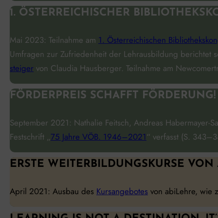
1. ÖSTERREICHISCHER BIBLIOTHEKS
Mai 2023: Teilnahme am
1. Österreichischen Bibliotheksko
Umfragen zur Zufriedenheit der Lehrausbildung berichtet
steiger
von Claudia Hausberger. Teilnahme am New­comer­t
FÖRDERPREIS SCHAFFT FÖRDERUNG!
September 2021: Nathalie Feitsch, Andreas Habermayer-San
Festschrift „
75 Jahre VÖB. 1946–2021
“ verfasst (S. 343–
ERSTE WEITERBILDUNGSKURSE VON 
April 2021: Ausbau des
Kursangebotes
von abiLehre, wie 