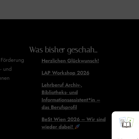
Was bisher geschah…
r Förderung
Herzlichen Glückwunsch!
s- und
LAP Workshop 2026
innen
Lehrberuf Archiv-,
Bibliotheks- und
Informationsassistent*in –
das Berufsprofil
BeSt Wien 2026 – Wir sind
wieder dabei!