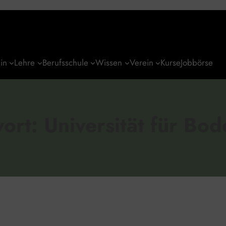
in
Lehre
Berufsschule
Wissen
Verein
Kurse
Jobbörse
wort:
Universität für Bod