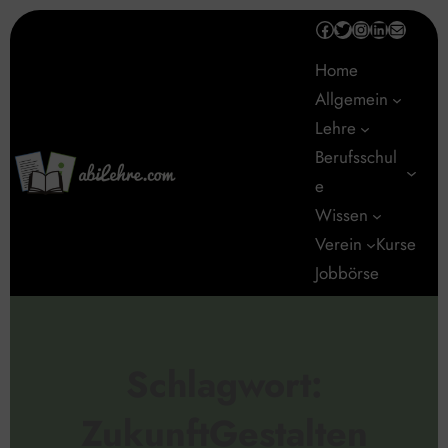
Zum
Facebook
Twitter
Instagram
LinkedIn
E-Mail
Inhalt
Home
springen
Allgemein
Lehre
Berufsschul
e
Wissen
Verein
Kurse
Jobbörse
Schlagwort:
ZukunftGestalten