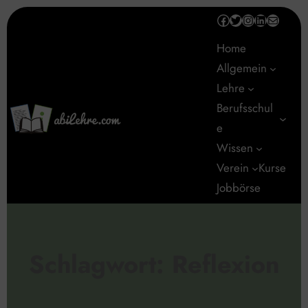
Zum
Facebook
Twitter
Instagram
LinkedIn
E-Mail
Inhalt
Home
springen
Allgemein
Lehre
Berufsschul
e
Wissen
Verein
Kurse
Jobbörse
Schlagwort:
Reflexion