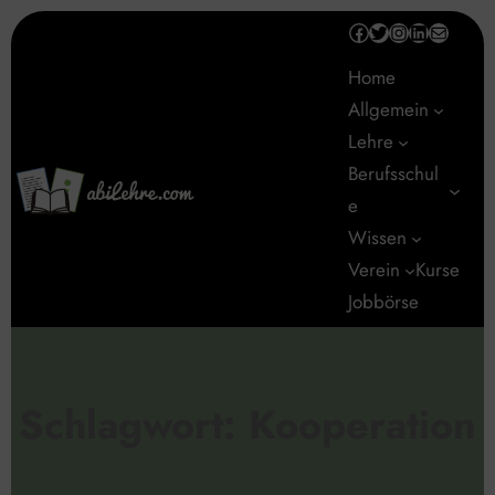
Zum
Facebook
Twitter
Instagram
LinkedIn
E-Mail
Inhalt
Home
springen
Allgemein
Lehre
Berufsschul
e
Wissen
Verein
Kurse
Jobbörse
Schlagwort:
Kooperation