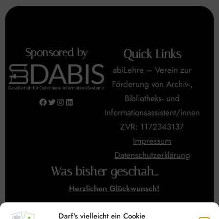
Sponsored by
Quick Links
abiLehre – Verein zur
Förderung von Archiv-,
Bibliotheks- und
Facebook
Twitter
Instagram
LinkedIn
Informationsassistent/innen
ZVR: 1172343137
Impressum
Datenschutzerklärung
Was bisher geschah…
Herzlichen Glückwunsch!
LAP Workshop 2026
Darf's vielleicht ein Cookie